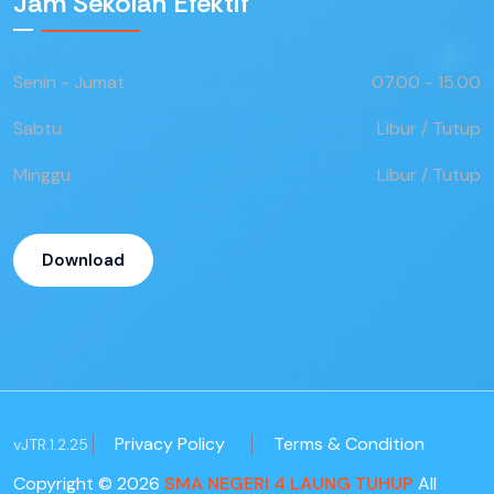
Jam Sekolah Efektif
Senin - Jumat
07.00 - 15.00
Sabtu
Libur / Tutup
Minggu
Libur / Tutup
Download
Privacy Policy
Terms & Condition
vJTR.1.2.25
Copyright © 2026
SMA NEGERI 4 LAUNG TUHUP
All