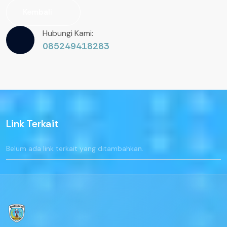
Kembali
Hubungi Kami:
085249418283
Link Terkait
Belum ada link terkait yang ditambahkan.