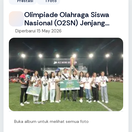
Prestasi
1 Foto
Olimpiade Olahraga Siswa
Nasional (O2SN) Jenjang
SD/MI, SMP/MTs, SMA/MA
Diperbarui 15 May 2026
tingkat Provinsi Kalteng Tahun
2024
Buka album untuk melihat semua foto